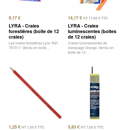
9,17
€
14,17
€
HT
17,00
€
TTC
LYRA - Craies
LYRA - Craies
forestières (boîte de 12
luminescentes (boîtes
craies)
de 12 craies)
Les craies forestières Lyra. Réf :
Craies luminescentes de
797017. Vendu en boite…
marquage Orange. Vendu en
boite de 12…
1,25
€
5,83
€
HT
1,50
€
TTC
HT
7,00
€
TTC