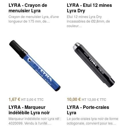
LYRA - Crayon de
LYRA - Etui 12 mines
menuisier Lyra
Lyra Dry
Crayon de menuisier Lyra, d'une
Etui 12 mines Lyra Dry
longueur de 175 mm, de…
incassables de Ø2,8mm, de
couleur…
1,67
€
10,00
€
HT
2,00
€
TTC
HT
12,00
€
TTC
LYRA - Marqueur
LYRA - Porte-craies
indélébile Lyra noir
Lyra
Marqueur indélébile noir Lyra réf :
Le porte-craies lyra noir de forme
4020099. Vendu à l'unité.…
octogonale, convient pour les…