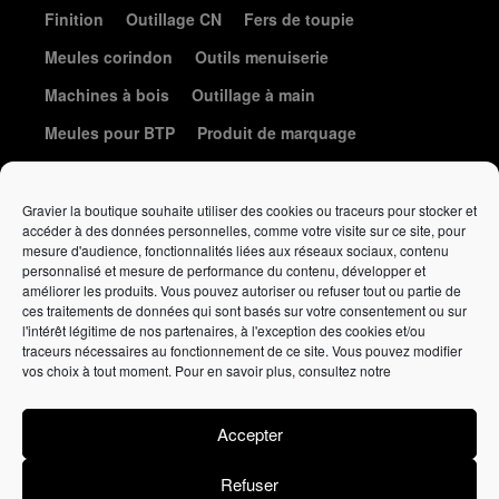
Finition
Outillage CN
Fers de toupie
Meules corindon
Outils menuiserie
Machines à bois
Outillage à main
Meules pour BTP
Produit de marquage
Le coin de la coutellerie
Gravier la boutique souhaite utiliser des cookies ou traceurs pour stocker et
accéder à des données personnelles, comme votre visite sur ce site, pour
mesure d'audience, fonctionnalités liées aux réseaux sociaux, contenu
personnalisé et mesure de performance du contenu, développer et
améliorer les produits. Vous pouvez autoriser ou refuser tout ou partie de
ces traitements de données qui sont basés sur votre consentement ou sur
l'intérêt légitime de nos partenaires, à l'exception des cookies et/ou
traceurs nécessaires au fonctionnement de ce site. Vous pouvez modifier
Élément de liste
vos choix à tout moment. Pour en savoir plus, consultez notre
Politique de confidentialité
•
Politique de cookies
•
Conditions
générales de vente
Accepter
Affutage
gravieraffutage.fr
• Vente en ligne
gravierlaboutique.fr
Refuser