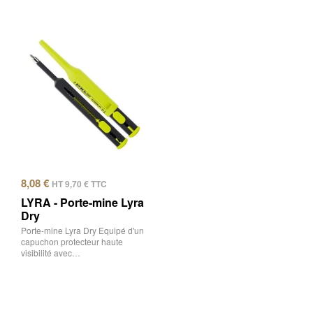
8,08
€
HT
9,70
€
TTC
LYRA - Porte-mine Lyra
Dry
Porte-mine Lyra Dry Equipé d'un
capuchon protecteur haute
visibilité avec…