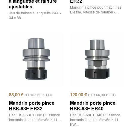
à languette et rainure
ER32
ajustables
Mandrin à pince pour machines
Biesse. Vitesse de rotation -…
Jeu de fraises à languette Ø44 x
34 x 88…
88,00
€
120,00
€
HT
105,60
€
TTC
HT
144,00
€
TTC
Mandrin porte pince
Mandrin porte pince
HSK-63F ER32
HSK-63F ER40
Réf : HSK-63F ER32 Puissance
Réf :HSK-63F ER40 Puissance
transmissible très élevée ≥ 11…
transmissible très élevée ≥ 11
KW…