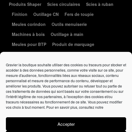
Produits Shaper
Scies circulaires
Scies à ruban
Finition
Outillage CN
Fers de toupie
Meules corindon
Outils menuiserie
Machines à bois
Outillage à main
Meules pour BTP
Produit de marquage
Le coin de la coutellerie
Gravier la boutique souhaite utiliser des cookies ou traceurs pour stocker et
accéder à des données personnelles, comme votre visite sur ce site, pour
mesure d'audience, fonctionnalités liées aux réseaux sociaux, contenu
personnalisé et mesure de performance du contenu, développer et
améliorer les produits. Vous pouvez autoriser ou refuser tout ou partie de
ces traitements de données qui sont basés sur votre consentement ou sur
l'intérêt légitime de nos partenaires, à l'exception des cookies et/ou
traceurs nécessaires au fonctionnement de ce site. Vous pouvez modifier
Élément de liste
vos choix à tout moment. Pour en savoir plus, consultez notre
Politique de confidentialité
•
Politique de cookies
•
Conditions
générales de vente
Accepter
Affutage
gravieraffutage.fr
• Vente en ligne
gravierlaboutique.fr