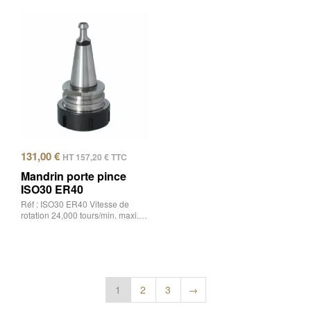
131,00
€
HT
157,20
€
TTC
Mandrin porte pince
ISO30 ER40
Réf : ISO30 ER40 Vitesse de
rotation 24,000 tours/min. maxi.…
1
2
3
→