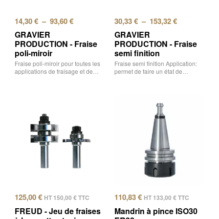
14,30
€
–
93,60
€
30,33
€
–
153,32
€
GRAVIER
GRAVIER
PRODUCTION - Fraise
PRODUCTION - Fraise
poli-miroir
semi finition
Fraise poli-miroir pour toutes les
Fraise semi finition Application:
applications de fraisage et de…
permet de faire un état de…
125,00
€
110,83
€
HT
150,00
€
TTC
HT
133,00
€
TTC
FREUD - Jeu de fraises
Mandrin à pince ISO30