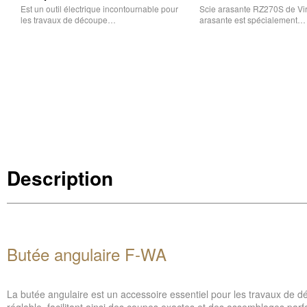
Est un outil électrique incontournable pour
Scie arasante RZ270S de Vir
les travaux de découpe…
arasante est spécialement…
Description
Butée angulaire F-WA
La butée angulaire est un accessoire essentiel pour les travaux de d
réglable, facilitant ainsi des coupes exactes et des assemblages parfa