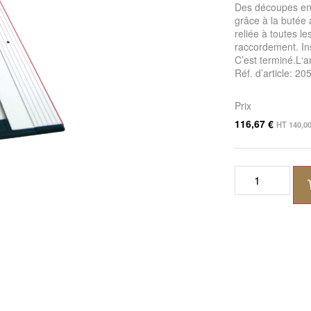
Des découpes en a
grâce à la butée
reliée à toutes l
raccordement. Inst
C’est terminé.L‘
Réf. d’article: 2
Prix
116,67
€
HT
140,0