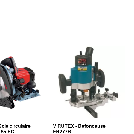
cie circulaire
VIRUTEX - Défonceuse
K 85 EC
FR277R