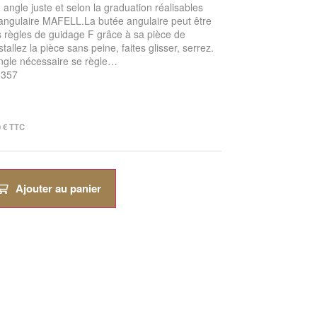
ngle juste et selon la graduation réalisables
 angulaire MAFELL.La butée angulaire peut être
es règles de guidage F grâce à sa pièce de
allez la pièce sans peine, faites glisser, serrez.
angle nécessaire se règle…
05357
0
€
TTC
Ajouter au panier