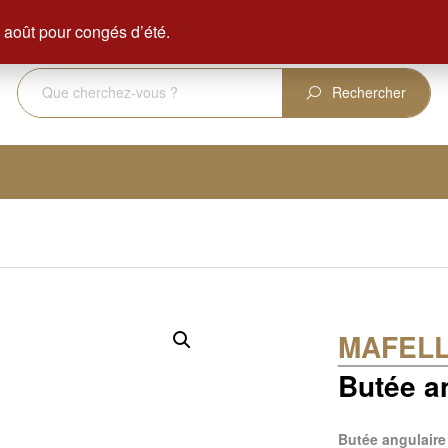
ENVOI GRATUIT DÈS 350 € D'ACHAT
août pour congés d’été.
Rechercher
MAFEL
Butée a
Butée angulair