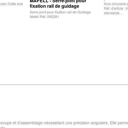
MAFELL - Serre-joint pour
utex Cette scie
Scie circulaire
fixation rail de guidage
Réf. d'article 
Serre-joint pour fixation rail de Guidage
standards…
Mafell Réf. 093281
écoupe et d’assemblage nécessitant une précision angulaire. Elle permet
its.