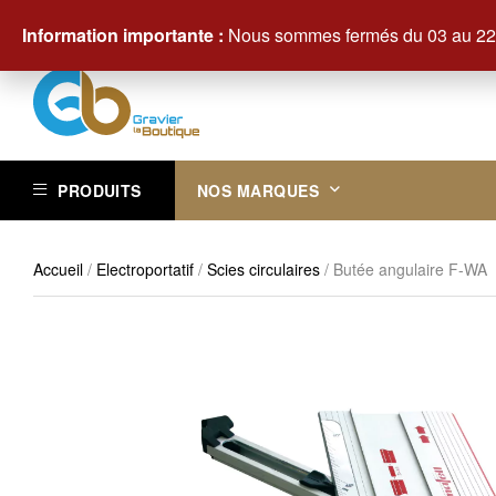
Contactez-nous au +33 (0)3 29 61 83 83
Information importante :
Nous sommes fermés du 03 au 22 
PRODUITS
NOS MARQUES
Accueil
/
Electroportatif
/
Scies circulaires
/ Butée angulaire F-WA