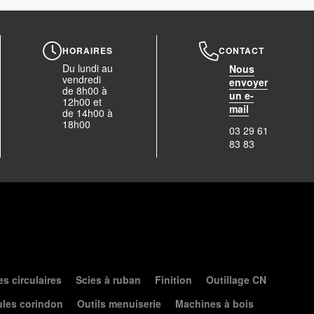
HORAIRES
CONTACT
Du lundi au
Nous
vendredi
envoyer
de 8h00 à
un e-
12h00 et
mail
de 14h00 à
18h00
03 29 61
83 83
es circulaires
Scies à ruban
Finition
Outillage CN
les corindon
Outils menuiserie
Machines à bois