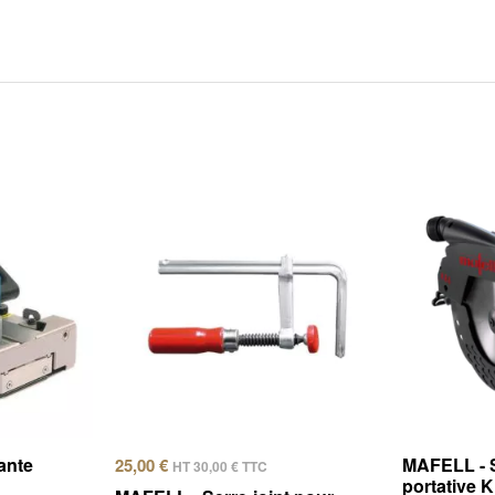
ante
MAFELL - S
25,00
€
HT
30,00
€
TTC
portative 