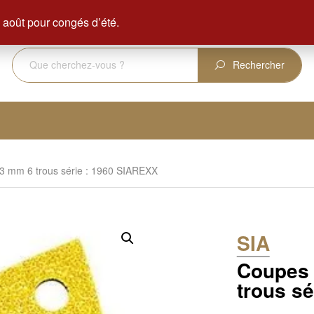
ENVOI GRATUIT DÈS 350 € D'ACHAT
août pour congés d’été.
Rechercher
93 mm 6 trous série : 1960 SIAREXX
SIA
Coupes 
trous s