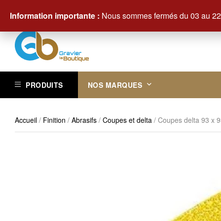
Contactez-nous au +33 (0)3 29 61 83 83
Information importante :
Nous sommes fermés du 03 au 22 
PRODUITS
NOS MARQUES
Accueil
/
Finition
/
Abrasifs
/
Coupes et delta
/ Coupes delta 93 x 