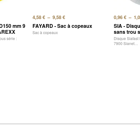
4,58
€
–
9,58
€
0,96
€
–
1,
t D150 mm 9
FAYARD - Sac à copeaux
SIA - Disq
SIAREXX
sans trou 
Sac à copeaux
us série :
Disque Siafast
7900 Sianet…