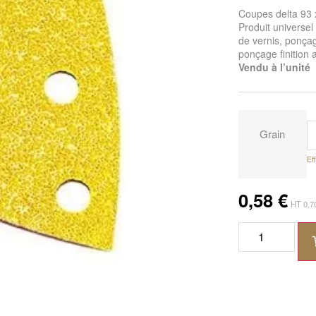
Coupes delta 93 
Produit universe
de vernis, ponça
ponçage finition 
Vendu à l’unité
Grain
Ef
0,58
€
HT
0,7