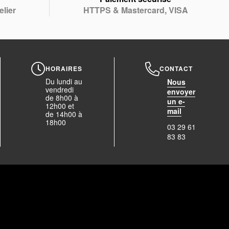
elier
HTTPS & Mastercard, VISA
HORAIRES
CONTACT
Du lundi au
Nous
vendredi
envoyer
de 8h00 à
un e-
12h00 et
mail
de 14h00 à
18h00
03 29 61
83 83