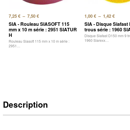
7,25
€
–
7,50
€
1,00
€
–
1,42
€
SIA - Rouleau SIASOFT 115
SIA - Disque Siafas
mm x 10 m série : 2951 SIATUR
trous série : 1960 
H
Disque Siafast D150 mm 9 tro
1960 Siarexx…
Rouleau Siasoft 115 mm x 10 m série :
2951…
Description