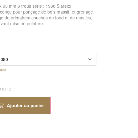
x 93 mm 6 trous série : 1960 Siarexx
l conçu pour ponçage de bois massif, engrenage
ge de primaires/ couches de fond et de mastics,
avant mise en peinture.
facer
0
€
TTC
Ajouter au panier