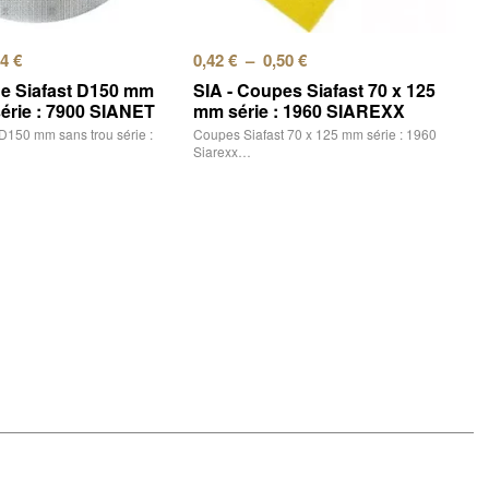
04
€
0,42
€
–
0,50
€
ue Siafast D150 mm
SIA - Coupes Siafast 70 x 125
série : 7900 SIANET
mm série : 1960 SIAREXX
 D150 mm sans trou série :
Coupes Siafast 70 x 125 mm série : 1960
Siarexx…