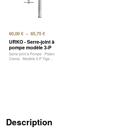
60,00
€
–
85,75
€
URKO - Serre-joint à
pompe modèle 3-P
Serre-joint à Pompe - Piston
Clamp - Modèle 3-P Tige…
Description