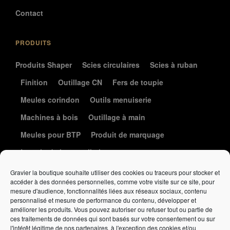
Contact
PRODUITS
Produits Shaper
Scies circulaires
Scies à ruban
Finition
Outillage CN
Fers de toupie
Meules corindon
Outils menuiserie
Machines à bois
Outillage à main
Meules pour BTP
Produit de marquage
Le coin de la coutellerie
Gravier la boutique souhaite utiliser des cookies ou traceurs pour stocker et
accéder à des données personnelles, comme votre visite sur ce site, pour
mesure d'audience, fonctionnalités liées aux réseaux sociaux, contenu
personnalisé et mesure de performance du contenu, développer et
améliorer les produits. Vous pouvez autoriser ou refuser tout ou partie de
ces traitements de données qui sont basés sur votre consentement ou sur
l'intérêt légitime de nos partenaires, à l'exception des cookies et/ou