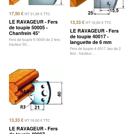
17,50
€
HT
21,00
€
TTC
LE RAVAGEUR - Fers
13,33
€
HT
16,00
€
TTC
de toupie 50005 -
LE RAVAGEUR - Fers
Chanfrein 45°
de toupie 40017 -
Fers de toupie 5-0005 de 2 fers -
languette de 6 mm
hauteur 50…
Fers de toupie 4-0017 Jeu de 2
fers - hauteur…
13,33
€
HT
16,00
€
TTC
LE RAVAGEUR - Fers