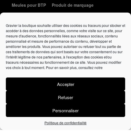
Meules pour BTP
Produit de marquage
Le coin de la coutellerie
Gravier la boutique souhaite utiliser des cookies ou traceurs pour stocker et
accéder à des données personnelles, comme votre visite sur ce site, pour
mesure d'audience, fonctionnalités liées aux réseaux sociaux, contenu
personnalisé et mesure de performance du contenu, développer et
améliorer les produits. Vous pouvez autoriser ou refuser tout ou partie de
ces traitements de données qui sont basés sur votre consentement ou sur
l'intérêt légitime de nos partenaires, à l'exception des cookies et/ou
traceurs nécessaires au fonctionnement de ce site. Vous pouvez modifier
Élément de liste
vos choix à tout moment. Pour en savoir plus, consultez notre
Politique de confidentialité
•
Politique de cookies
•
Conditions
générales de vente
Accepter
Affutage
gravieraffutage.fr
• Vente en ligne
gravierlaboutique.fr
Refuser
Personnaliser
Lézards
Création
Site réalisé par
Politique de confidentialité