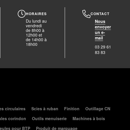
HORAIRES
CONTACT
Du lundi au
Nous
vendredi
envoyer
de 8h00 à
un e-
12h00 et
mail
de 14h00 à
18h00
03 29 61
83 83
es circulaires
Scies à ruban
Finition
Outillage CN
les corindon
Outils menuiserie
Machines à bois
eules pour BTP
Produit de marquage