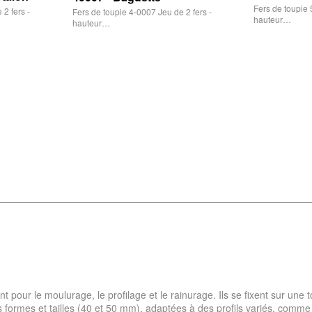
Fers de toupie 
2 fers -
Fers de toupie 4-0007 Jeu de 2 fers -
hauteur…
hauteur…
ent pour le moulurage, le profilage et le rainurage. Ils se fixent sur une
s formes et tailles (40 et 50 mm), adaptées à des profils variés, comme