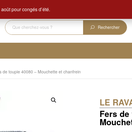
ENVOI GRATUIT DÈS 350 € D'ACHAT
août pour congés d’été.
Rechercher
s de toupie 40080 – Mouchette et chanfrein
LE RAV
Fers de
Mouchet