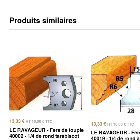
Produits similaires
13,33
€
HT
16,00
€
TTC
13,33
€
HT
16,00
€
TTC
LE RAVAGEUR - Fers de toupie
LE RAVAGEUR - Fers
40002 - 1/4 de rond tarabiscot
40019 - 1/4 de rond à