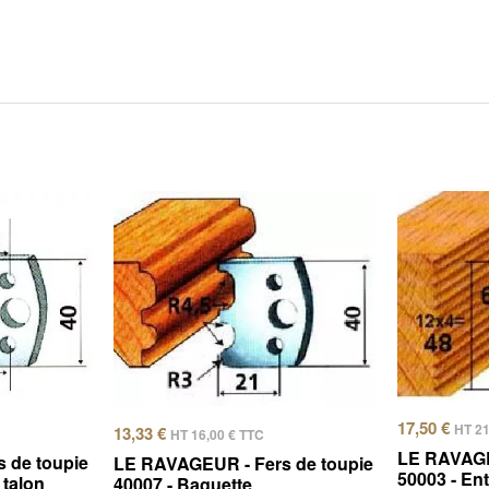
17,50
€
HT
2
13,33
€
HT
16,00
€
TTC
LE RAVAGE
 de toupie
LE RAVAGEUR - Fers de toupie
50003 - En
 talon
40007 - Baguette