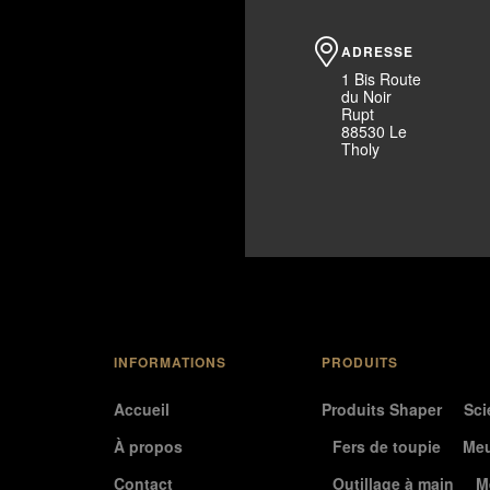
ADRESSE
1 Bis Route
du Noir
Rupt
88530 Le
Tholy
INFORMATIONS
PRODUITS
Accueil
Produits Shaper
Sci
À propos
Fers de toupie
Meu
Contact
Outillage à main
M