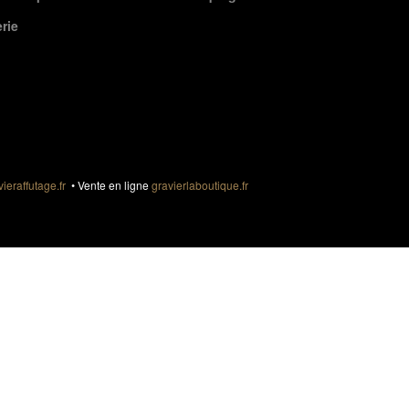
erie
vieraffutage.fr
• Vente en ligne
gravierlaboutique.fr