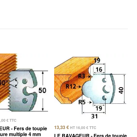
1,00
€
TTC
13,33
€
HT
16,00
€
TTC
UR - Fers de toupie
ture multiple 4 mm
LE RAVAGEUR - Fers de toupie