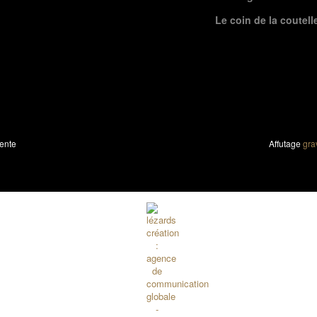
Le coin de la coutell
ente
Affutage
gra