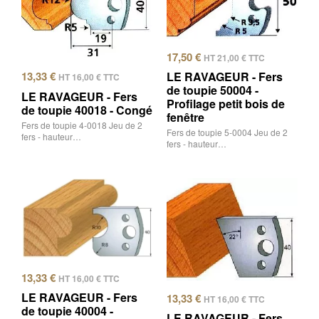
17,50
€
HT
21,00
€
TTC
LE RAVAGEUR - Fers
13,33
€
HT
16,00
€
TTC
de toupie 50004 -
LE RAVAGEUR - Fers
Profilage petit bois de
de toupie 40018 - Congé
fenêtre
Fers de toupie 4-0018 Jeu de 2
Fers de toupie 5-0004 Jeu de 2
fers - hauteur…
fers - hauteur…
13,33
€
HT
16,00
€
TTC
LE RAVAGEUR - Fers
13,33
€
HT
16,00
€
TTC
de toupie 40004 -
LE RAVAGEUR - Fers