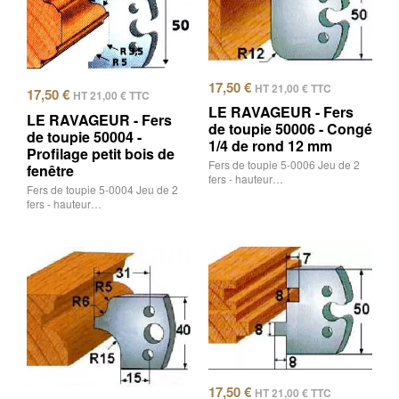
17,50
€
HT
21,00
€
TTC
17,50
€
HT
21,00
€
TTC
LE RAVAGEUR - Fers
LE RAVAGEUR - Fers
de toupie 50006 - Congé
de toupie 50004 -
1/4 de rond 12 mm
Profilage petit bois de
Fers de toupie 5-0006 Jeu de 2
fenêtre
fers - hauteur…
Fers de toupie 5-0004 Jeu de 2
fers - hauteur…
17,50
€
HT
21,00
€
TTC