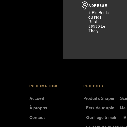
ADRESSE
1 Bis Route
du Noir
Rupt
88530 Le
Tholy
INFORMATIONS
PRODUITS
Accueil
Produits Shaper
Sci
À propos
Fers de toupie
Meu
Contact
Outillage à main
M
Le coin de la coutell