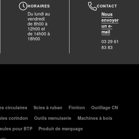
HORAIRES
CONTACT
Du lundi au
Nous
vendredi
envoyer
de 8h00 à
un e-
12h00 et
mail
de 14h00 à
18h00
03 29 61
83 83
es circulaires
Scies à ruban
Finition
Outillage CN
les corindon
Outils menuiserie
Machines à bois
eules pour BTP
Produit de marquage
erie