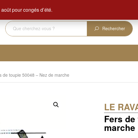
ENVOI GRATUIT DÈS 350 € D'ACHAT
août pour congés d’été.
Rechercher
s de toupie 50048 – Nez de marche
LE RAV
Fers de
marche