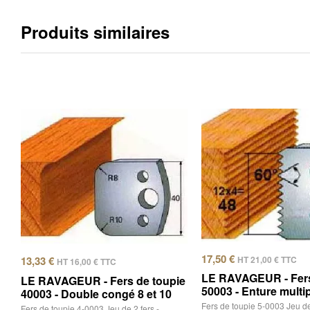
Produits similaires
17,50
€
HT
21,00
€
TTC
13,33
€
HT
16,00
€
TTC
LE RAVAGEUR - Fers
LE RAVAGEUR - Fers de toupie
50003 - Enture multi
40003 - Double congé 8 et 10
Fers de toupie 5-0003 Jeu de 
Fers de toupie 4-0003 Jeu de 2 fers -