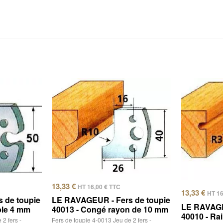
13,33
€
HT
16,00
€
TTC
13,33
€
HT
1
 de toupie
LE RAVAGEUR - Fers de toupie
LE RAVAGE
ple 4 mm
40013 - Congé rayon de 10 mm
40010 - Rai
2 fers -
Fers de toupie 4-0013 Jeu de 2 fers -