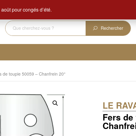
ENVOI GRATUIT DÈS 350 € D'ACHAT
août pour congés d’été.
Rechercher
s de toupie 50059 – Chanfrein 20°
LE RAV
Fers de
Chanfre