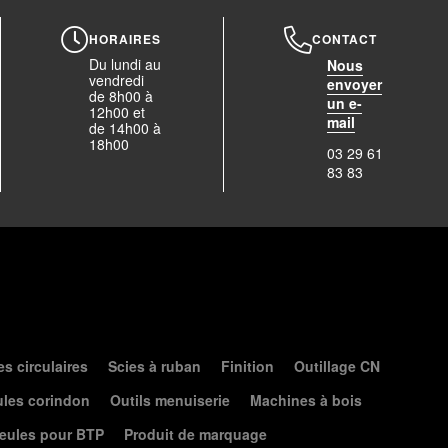
HORAIRES
CONTACT
Du lundi au
Nous
vendredi
envoyer
de 8h00 à
un e-
12h00 et
mail
de 14h00 à
18h00
03 29 61
83 83
es circulaires
Scies à ruban
Finition
Outillage CN
les corindon
Outils menuiserie
Machines à bois
eules pour BTP
Produit de marquage