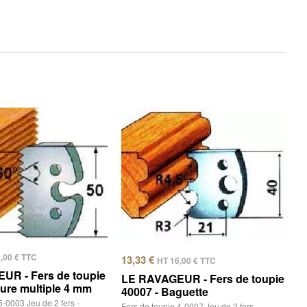
1,00
€
TTC
13,33
€
HT
16,00
€
TTC
UR - Fers de toupie
LE RAVAGEUR - Fers de toupie
ture multiple 4 mm
40007 - Baguette
5-0003 Jeu de 2 fers -
Fers de toupie 4-0007 Jeu de 2 fers -