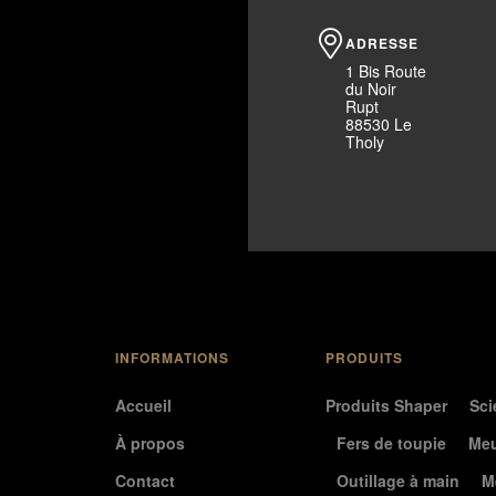
ADRESSE
1 Bis Route
du Noir
Rupt
88530 Le
Tholy
INFORMATIONS
PRODUITS
Accueil
Produits Shaper
Sci
À propos
Fers de toupie
Meu
Contact
Outillage à main
M