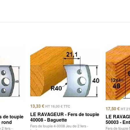
13,33
€
HT
16,00
€
TTC
17,50
€
HT
2
LE RAVAGEUR - Fers de toupie
 de toupie
LE RAVAGE
40008 - Baguette
e rond
50003 - En
Fers de toupie 4-0008 Jeu de 2 fers -
2 fers -
Fers de toupie 