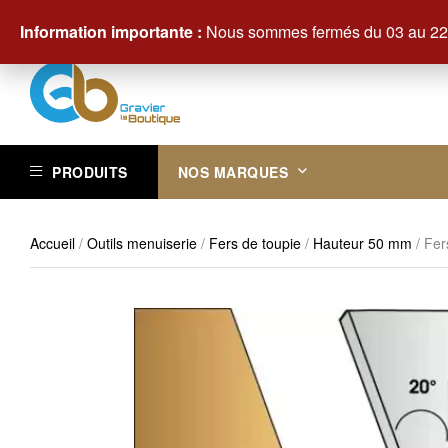
Contactez-nous au +33 (0)3 29 61 83 83
Information importante :
Nous sommes fermés du 03 au 22 
PRODUITS
NOS MARQUES
Accueil
/
Outils menuiserie
/
Fers de toupie
/
Hauteur 50 mm
/ Fer