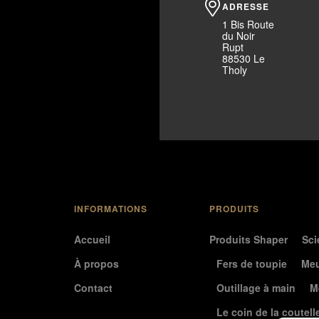
ADRESSE
1 Bis Route
du Noir
Rupt
88530 Le
Tholy
INFORMATIONS
PRODUITS
Accueil
Produits Shaper
Sci
À propos
Fers de toupie
Meu
Contact
Outillage à main
M
Le coin de la coutell