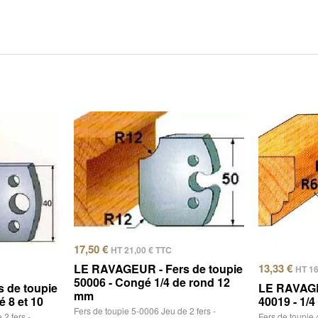
17,50
€
HT
21,00
€
TTC
13,33
€
LE RAVAGEUR - Fers de toupie
HT
1
50006 - Congé 1/4 de rond 12
 de toupie
LE RAVAGE
mm
 8 et 10
40019 - 1/4
Fers de toupie 5-0006 Jeu de 2 fers -
2 fers -
Fers de toupie 