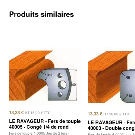
Produits similaires
13,33
€
HT
16,00
€
TTC
13,33
€
HT
16,00
€
TTC
LE RAVAGEUR - Fers de toupie
LE RAVAGEUR - Fers
40005 - Congé 1/4 de rond
40003 - Double congé
Fers de toupie 4-0005 Jeu de 2 fers -
Fers de toupie 4-0003 Jeu de 