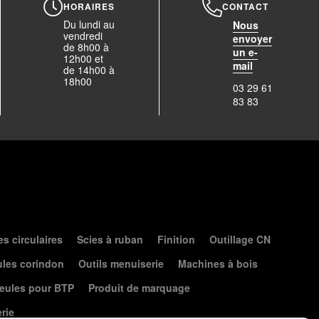
HORAIRES
CONTACT
Du lundi au
Nous
vendredi
envoyer
de 8h00 à
un e-
12h00 et
mail
de 14h00 à
18h00
03 29 61
83 83
es circulaires
Scies à ruban
Finition
Outillage CN
les corindon
Outils menuiserie
Machines à bois
eules pour BTP
Produit de marquage
erie