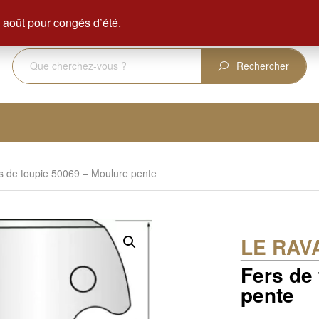
ENVOI GRATUIT DÈS 350 € D'ACHAT
août pour congés d’été.
Rechercher
s de toupie 50069 – Moulure pente
LE RAV
Fers de
pente