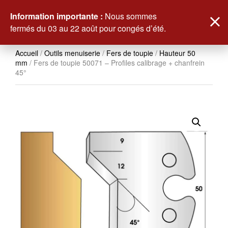
0
Information importante :
Nous sommes
fermés du 03 au 22 août pour congés d’été.
Accueil
/
Outils menuiserie
/
Fers de toupie
/
Hauteur 50
mm
/ Fers de toupie 50071 – Profiles calibrage + chanfrein
45°