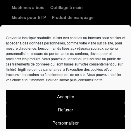
Machines à bois
Outillage à main
Meules pour BTP
Produit de marquage
Le coin de la coutellerie
Gravier la boutique souhaite utiliser des cookies ou traceurs pour stocker et
accéder à des données personnelles, comme votre visite sur ce site, pour
mesure d'audience, fonctionnalités liées aux réseaux sociaux, contenu
personnalisé et mesure de performance du contenu, développer et
améliorer les produits. Vous pouvez autoriser ou refuser tout ou partie de
ces traitements de données qui sont basés sur votre consentement ou sur
l'intérêt légitime de nos partenaires, à l'exception des cookies et/ou
traceurs nécessaires au fonctionnement de ce site. Vous pouvez modifier
Élément de liste
vos choix à tout moment. Pour en savoir plus, consultez notre
Politique de confidentialité
•
Politique de cookies
•
Conditions
générales de vente
Accepter
Affutage
gravieraffutage.fr
• Vente en ligne
gravierlaboutique.fr
Refuser
Personnaliser