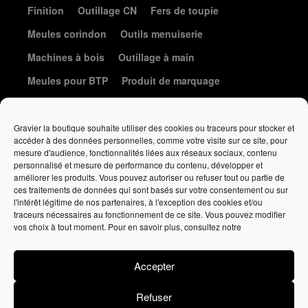
Finition
Outillage CN
Fers de toupie
Meules corindon
Outils menuiserie
Machines à bois
Outillage à main
Meules pour BTP
Produit de marquage
Le coin de la coutellerie
Gravier la boutique souhaite utiliser des cookies ou traceurs pour stocker et
accéder à des données personnelles, comme votre visite sur ce site, pour
mesure d'audience, fonctionnalités liées aux réseaux sociaux, contenu
personnalisé et mesure de performance du contenu, développer et
améliorer les produits. Vous pouvez autoriser ou refuser tout ou partie de
ces traitements de données qui sont basés sur votre consentement ou sur
l'intérêt légitime de nos partenaires, à l'exception des cookies et/ou
traceurs nécessaires au fonctionnement de ce site. Vous pouvez modifier
Élément de liste
vos choix à tout moment. Pour en savoir plus, consultez notre
Politique de confidentialité
•
Politique de cookies
•
Conditions
générales de vente
Accepter
Affutage
gravieraffutage.fr
• Vente en ligne
gravierlaboutique.fr
Refuser