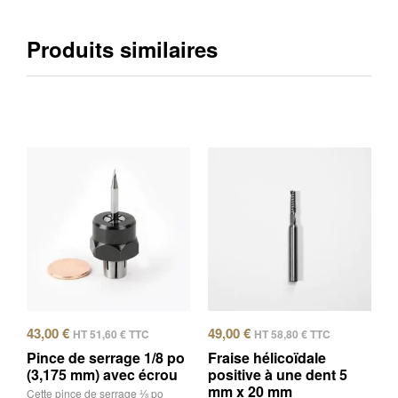
Produits similaires
43,00
€
49,00
€
HT
51,60
€
TTC
HT
58,80
€
TTC
Pince de serrage 1/8 po
Fraise hélicoïdale
(3,175 mm) avec écrou
positive à une dent 5
mm x 20 mm
Cette pince de serrage ⅛ po