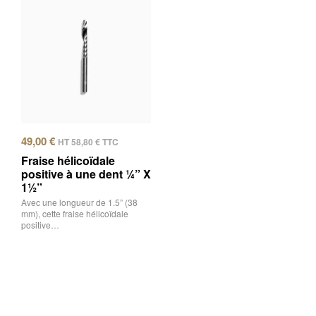
49,00
€
HT
58,80
€
TTC
Fraise hélicoïdale
positive à une dent ¼” X
1½”
Avec une longueur de 1.5” (38
mm), cette fraise hélicoïdale
positive…