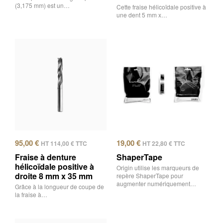
(3,175 mm) est un…
Cette fraise hélicoïdale positive à
une dent 5 mm x…
95,00
€
19,00
€
HT
114,00
€
TTC
HT
22,80
€
TTC
Fraise à denture
ShaperTape
hélicoïdale positive à
Origin utilise les marqueurs de
droite 8 mm x 35 mm
repère ShaperTape pour
augmenter numériquement…
Grâce à la longueur de coupe de
la fraise à…