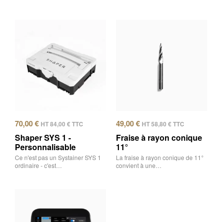
70,00
€
49,00
€
HT
84,00
€
TTC
HT
58,80
€
TTC
Shaper SYS 1 -
Fraise à rayon conique
Personnalisable
11°
Ce n'est pas un Systainer SYS 1
La fraise à rayon conique de 11°
ordinaire - c'est…
convient à une…