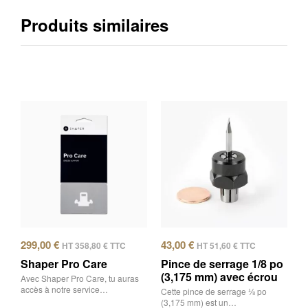
Produits similaires
299,00
€
43,00
€
HT
358,80
€
TTC
HT
51,60
€
TTC
Shaper Pro Care
Pince de serrage 1/8 po
(3,175 mm) avec écrou
Avec Shaper Pro Care, tu auras
accès à notre service…
Cette pince de serrage ⅛ po
(3,175 mm) est un…