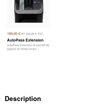
199,00
€
HT
238,80
€
TTC
AutoPass Extension
AutoPass Extension te permet de
gagner du temps et qui…
Description