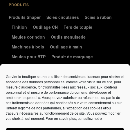
PRODUITS
Produits Shaper
Scies circulaires
Scies à ruban
Finition
Outillage CN
Fers de toupie
Meules corindon
Outils menuiserie
Machines à bois
Outillage à main
Meules pour BTP
Produit de marquage
Le coin de la coutellerie
Gravier la boutique souhaite utiliser des cookies ou traceurs pour stocker et
accéder à des données personnelles, comme votre visite sur ce site, pour
mesure d'audience, fonctionnalités liées aux réseaux sociaux, contenu
personnalisé et mesure de performance du contenu, développer et
améliorer les produits. Vous pouvez autoriser ou refuser tout ou partie de
ces traitements de données qui sont basés sur votre consentement ou sur
l'intérêt légitime de nos partenaires, à l'exception des cookies et/ou
traceurs nécessaires au fonctionnement de ce site. Vous pouvez modifier
Élément de liste
vos choix à tout moment. Pour en savoir plus, consultez notre
Politique de confidentialité
•
Politique de cookies
•
Conditions