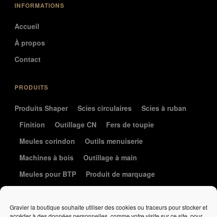
INFORMATIONS
Accueil
À propos
Contact
PRODUITS
Produits Shaper
Scies circulaires
Scies à ruban
Finition
Outillage CN
Fers de toupie
Meules corindon
Outils menuiserie
Machines à bois
Outillage à main
Meules pour BTP
Produit de marquage
Le coin de la coutellerie
Gravier la boutique souhaite utiliser des cookies ou traceurs pour stocker et
accéder à des données personnelles, comme votre visite sur ce site, pour