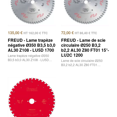
135,00
€
72,00
€
HT
162,00
€
TTC
HT
86,40
€
TTC
FREUD - Lame trapèze
FREUD - Lame de scie
négative Ø350 B3,5 b3,0
circulaire Ø250 B3,2
AL30 Z108 - LU5D 1700
b2,2 AL30 Z80 FT01 15°-
LU2C 1200
Lame trapèze négative Ø350
B3,5 b3,0 AL30 Z108 - LU5D…
Lame de scie circulaire Ø250
B3,2 b2,2 AL30 Z80 FT01…