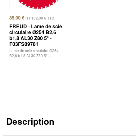
85,00
€
HT
102,00
€
TTC
FREUD - Lame de scie
circulaire Ø254 B2,6
b1,8 AL30 Z80 5° -
F03FS09781
Lame de scie circulaire Ø254
B2,6 b1,8 AL30 Z80 5°…
Description