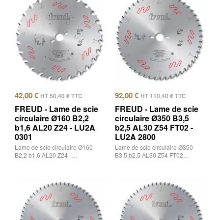
42,00
€
92,00
€
HT
50,40
€
TTC
HT
110,40
€
TTC
FREUD - Lame de scie
FREUD - Lame de scie
circulaire Ø160 B2,2
circulaire Ø350 B3,5
b1,6 AL20 Z24 - LU2A
b2,5 AL30 Z54 FT02 -
0301
LU2A 2800
Lame de scie circulaire Ø160
Lame de scie circulaire Ø350
B2,2 b1,6 AL20 Z24 -…
B3,5 b2,5 AL30 Z54 FT02…