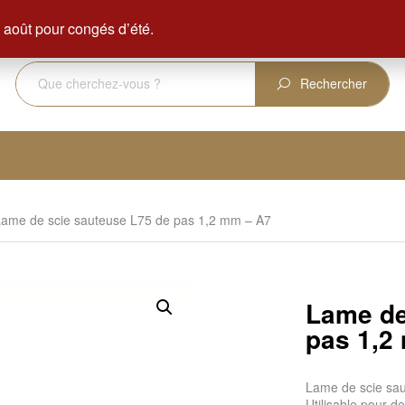
ENVOI GRATUIT DÈS 350 € D'ACHAT
août pour congés d’été.
Rechercher
Lame de scie sauteuse L75 de pas 1,2 mm – A7
Lame de
pas 1,2
Lame de scie sa
Utilisable pour d