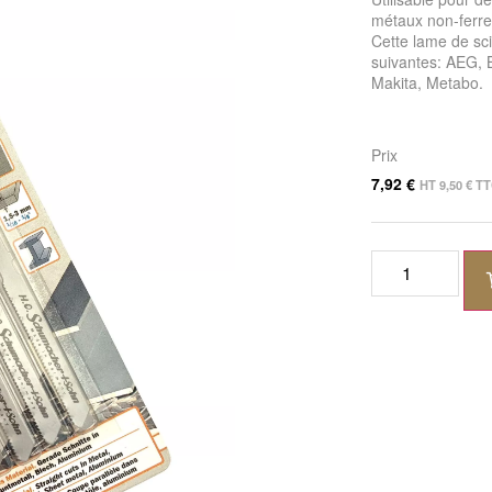
métaux non-ferreu
Cette lame de sc
suivantes: AEG, B
Makita, Metabo.
Prix
7,92
€
HT
9,50
€
TT