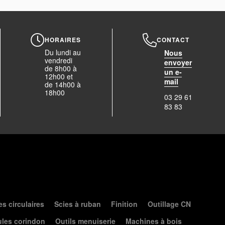
HORAIRES
CONTACT
Du lundi au
Nous
vendredi
envoyer
de 8h00 à
un e-
12h00 et
mail
de 14h00 à
18h00
03 29 61
83 83
es circulaires
Scies à ruban
Finition
Outillage CN
les corindon
Outils menuiserie
Machines à bois