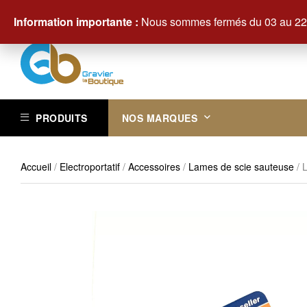
Contactez-nous au +33 (0)3 29 61 83 83
Information importante :
Nous sommes fermés du 03 au 22 
PRODUITS
NOS MARQUES
Accueil
/
Electroportatif
/
Accessoires
/
Lames de scie sauteuse
/ 