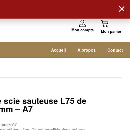
Suivez-nous !
Mon compte
Accueil
À propos
Contact
 scie sauteuse L75 de
 mm – A7
uteuse A7
es matériaux fins. Coupe parallèle dans métaux,