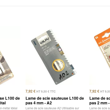
7,92
€
7,92
€
HT
9,50
€
TTC
HT
9,5
se L100 de
Lame de scie sauteuse L100 de
Lame de sc
tal
pas 4 mm - A2
pas 2 mm -
i-métal Idéal
Lame de scie sauteuse A2 Utilisable sur
Lame de scie s