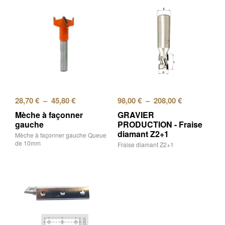
28,70
€
–
45,80
€
98,00
€
–
208,00
€
Mèche à façonner
GRAVIER
gauche
PRODUCTION - Fraise
diamant Z2+1
Mèche à façonner gauche Queue
de 10mm
Fraise diamant Z2+1