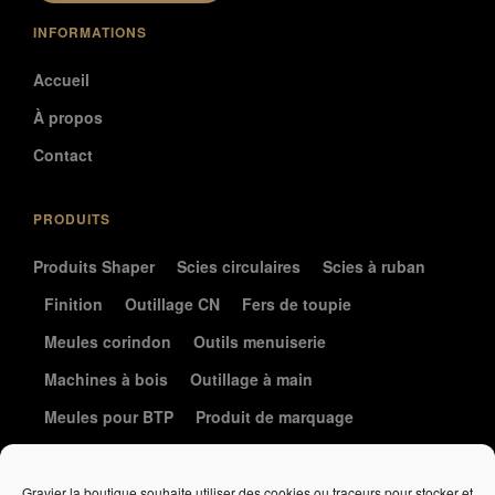
INFORMATIONS
Accueil
À propos
Contact
PRODUITS
Produits Shaper
Scies circulaires
Scies à ruban
Finition
Outillage CN
Fers de toupie
Meules corindon
Outils menuiserie
Machines à bois
Outillage à main
Meules pour BTP
Produit de marquage
Le coin de la coutellerie
Gravier la boutique souhaite utiliser des cookies ou traceurs pour stocker et