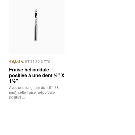
49,00
€
HT
58,80
€
TTC
Fraise hélicoïdale
positive à une dent ¼” X
1½”
Avec une longueur de 1.5” (38
mm), cette fraise hélicoïdale
positive…