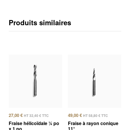
Produits similaires
27,00
€
49,00
€
HT
32,40
€
TTC
HT
58,80
€
TTC
Fraise hélicoïdale ¼ po
Fraise à rayon conique
x 1 po
11°