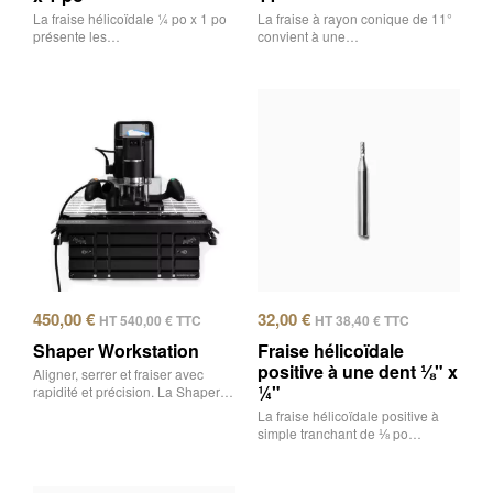
La fraise hélicoïdale ¼ po x 1 po
La fraise à rayon conique de 11°
présente les…
convient à une…
450,00
€
32,00
€
HT
540,00
€
TTC
HT
38,40
€
TTC
Shaper Workstation
Fraise hélicoïdale
positive à une dent ⅛" x
Aligner, serrer et fraiser avec
¼"
rapidité et précision. La Shaper…
La fraise hélicoïdale positive à
simple tranchant de ⅛ po…