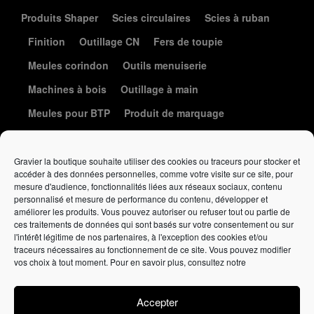
Produits Shaper
Scies circulaires
Scies à ruban
Finition
Outillage CN
Fers de toupie
Meules corindon
Outils menuiserie
Machines à bois
Outillage à main
Meules pour BTP
Produit de marquage
Le coin de la coutellerie
Gravier la boutique souhaite utiliser des cookies ou traceurs pour stocker et
accéder à des données personnelles, comme votre visite sur ce site, pour
mesure d'audience, fonctionnalités liées aux réseaux sociaux, contenu
personnalisé et mesure de performance du contenu, développer et
améliorer les produits. Vous pouvez autoriser ou refuser tout ou partie de
ces traitements de données qui sont basés sur votre consentement ou sur
l'intérêt légitime de nos partenaires, à l'exception des cookies et/ou
traceurs nécessaires au fonctionnement de ce site. Vous pouvez modifier
Élément de liste
vos choix à tout moment. Pour en savoir plus, consultez notre
Politique de confidentialité
•
Politique de cookies
•
Conditions
générales de vente
Accepter