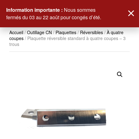
0
Information importante :
Nous sommes
fermés du 03 au 22 août pour congés d’été.
Accueil
/
Outillage CN
/
Plaquettes
/
Réversibles
/
À quatre
coupes
/ Plaquette réversible standard à quatre coupes – 3
trous