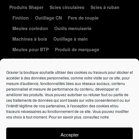
Produits Shaper
Scies circulaires
Scies à ruban
Finition
Outillage CN
Fers de toupie
Meules corindon
Outils menuiserie
Machines à bois
Outillage à main
Meules pour BTP
Produit de marquage
Le coin de la coutellerie
Gravier la boutique souhaite utiliser des cookies ou traceurs pour stocker et
accéder à des données personnelles, comme votre visite sur ce site, pour
mesure d'audience, fonctionnalités liées aux réseaux sociaux, contenu
personnalisé et mesure de performance du contenu, développer et
améliorer les produits. Vous pouvez autoriser ou refuser tout ou partie de
ces traitements de données qui sont basés sur votre consentement ou sur
l'intérêt légitime de nos partenaires, à l'exception des cookies et/ou
Élément de liste
traceurs nécessaires au fonctionnement de ce site. Vous pouvez modifier
vos choix à tout moment. Pour en savoir plus, consultez notre
Politique de confidentialité
•
Politique de cookies
•
Conditions
générales de vente
Accepter