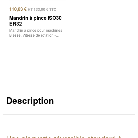
110,83
€
HT
133,00
€
TTC
Mandrin à pince ISO30
ER32
Mandrin à pince pour machines
Biesse. Vitesse de rotation -…
Description