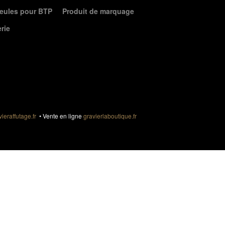
eules pour BTP
Produit de marquage
erie
vieraffutage.fr
• Vente en ligne
gravierlaboutique.fr