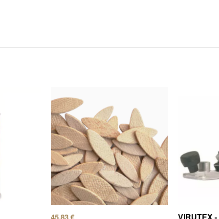
VIRUTEX -
45,83
€