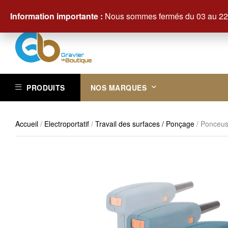
Contactez-nous au +33 (0)3 29 61 83 83
Information importante :
Nous sommes fermés du 03 au 22 
PRODUITS
NOS MARQUES
Accueil
/
Electroportatif
/
Travail des surfaces / Ponçage
/ Ponceu