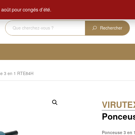
ENVOI GRATUIT DÈS 350 € D'ACHAT
août pour congés d’été.
Rechercher
se 3 en 1 RTE84H
VIRUTE
Ponceus
Ponceuse 3 en 