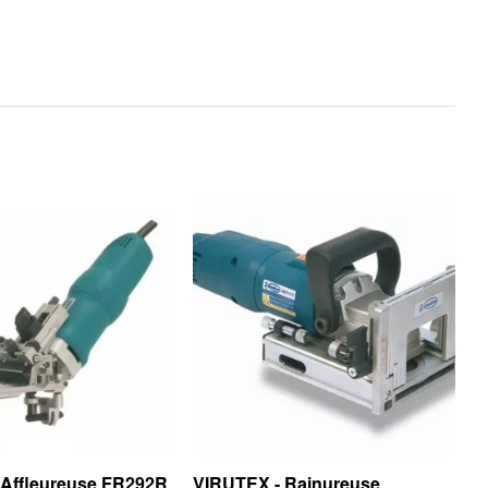
 Affleureuse FR292R
VIRUTEX - Rainureuse