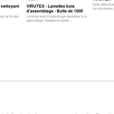
Cette affleure
 nettoyant
VIRUTEX - Lamelles bois
les menuisiers 
d'assemblage - Boîte de 1000
ray de Virutex
Lamelles bois d'assemblage destinées à un
assemblage résistant et rapide.…