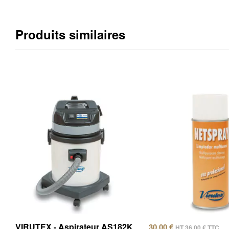
Produits similaires
VIRUTEX - Aspirateur AS182K
30,00
€
HT
36,00
€
TTC