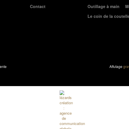
Contact
Outillage à main
M
Le coin de la coutell
ente
Affutage
gra