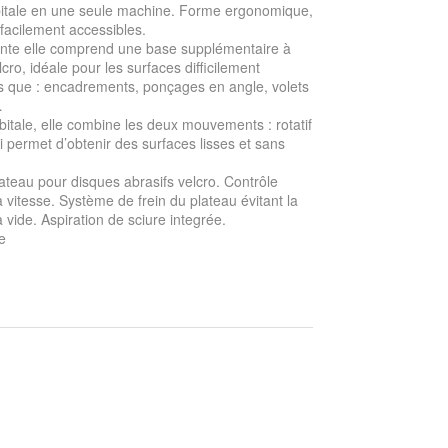
rbitale en une seule machine. Forme ergonomique,
acilement accessibles.
nte elle comprend une base supplémentaire à
lcro, idéale pour les surfaces difficilement
es que : encadrements, ponçages en angle, volets
…
itale, elle combine les deux mouvements : rotatif
ui permet d’obtenir des surfaces lisses et sans
ateau pour disques abrasifs velcro. Contrôle
a vitesse. Système de frein du plateau évitant la
 vide. Aspiration de sciure integrée.
e