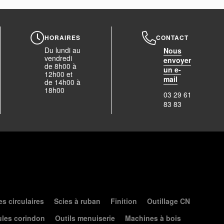
HORAIRES
CONTACT
Du lundi au
Nous
vendredi
envoyer
de 8h00 à
un e-
12h00 et
mail
de 14h00 à
18h00
03 29 61
83 83
es circulaires
Scies à ruban
Finition
Outillage CN
les corindon
Outils menuiserie
Machines à bois