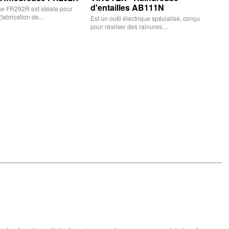
d'entailles AB111N
use FR292R est idéale pour
(fabrication de…
Est un outil électrique spécialisé, conçu
pour réaliser des rainures…