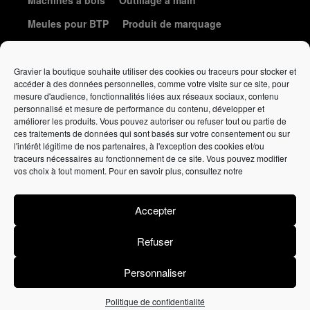
Meules pour BTP
Produit de marquage
Le coin de la coutellerie
Gravier la boutique souhaite utiliser des cookies ou traceurs pour stocker et
accéder à des données personnelles, comme votre visite sur ce site, pour
mesure d'audience, fonctionnalités liées aux réseaux sociaux, contenu
personnalisé et mesure de performance du contenu, développer et
améliorer les produits. Vous pouvez autoriser ou refuser tout ou partie de
ces traitements de données qui sont basés sur votre consentement ou sur
l'intérêt légitime de nos partenaires, à l'exception des cookies et/ou
traceurs nécessaires au fonctionnement de ce site. Vous pouvez modifier
Élément de liste
vos choix à tout moment. Pour en savoir plus, consultez notre
Politique de confidentialité
•
Politique de cookies
•
Conditions
générales de vente
Accepter
Affutage
gravieraffutage.fr
• Vente en ligne
gravierlaboutique.fr
Refuser
Personnaliser
Lézards
Création
Site réalisé par
Politique de confidentialité