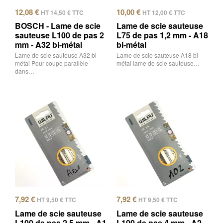
12,08
€
10,00
€
HT
14,50
€
TTC
HT
12,00
€
TTC
BOSCH - Lame de scie
Lame de scie sauteuse
sauteuse L100 de pas 2
L75 de pas 1,2 mm - A18
mm - A32 bi-métal
bi-métal
Lame de scie sauteuse A32 bi-
Lame de scie sauteuse A18 bi-
métal Pour coupe parallèle
métal lame de scie sauteuse…
dans…
7,92
€
7,92
€
HT
9,50
€
TTC
HT
9,50
€
TTC
Lame de scie sauteuse
Lame de scie sauteuse
L100 de pas 2,5 mm - A1
L100 de pas 4 mm - A2