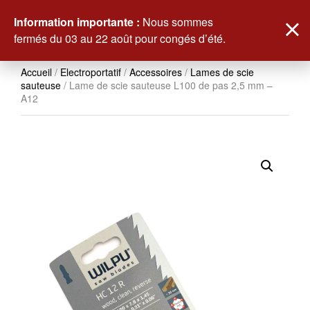
0
Information importante :
Nous sommes
fermés du 03 au 22 août pour congés d’été.
Accueil
/
Electroportatif
/
Accessoires
/
Lames de scie
sauteuse
/ Lame de scie sauteuse L100 de pas 2,5 mm –
A12