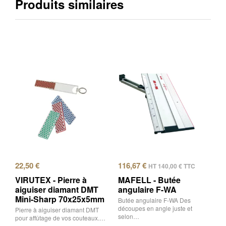
Produits similaires
22,50
€
116,67
€
HT
140,00
€
TTC
VIRUTEX - Pierre à
MAFELL - Butée
aiguiser diamant DMT
angulaire F-WA
Mini-Sharp 70x25x5mm
Butée angulaire F-WA Des
découpes en angle juste et
Pierre à aiguiser diamant DMT
selon…
pour affûtage de vos couteaux.…