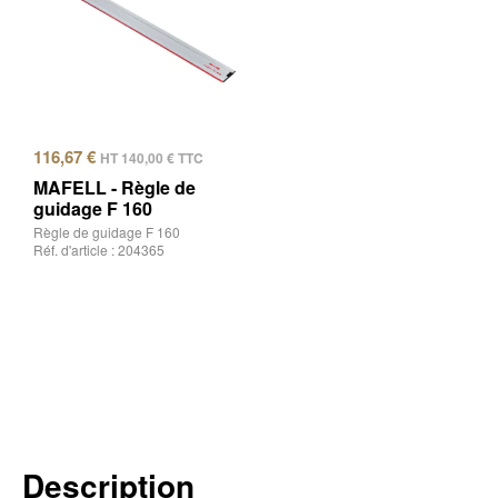
116,67
€
HT
140,00
€
TTC
MAFELL - Règle de
guidage F 160
Règle de guidage F 160
Réf. d'article : 204365
Description