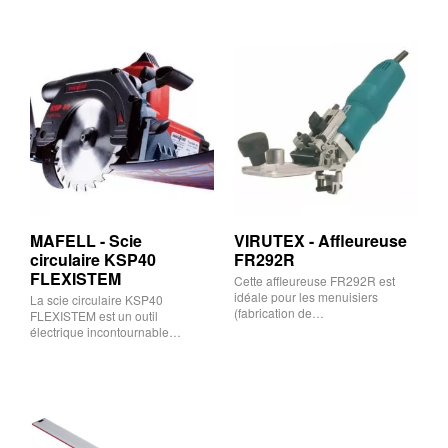
MAFELL - Scie
VIRUTEX - Affleureuse
circulaire KSP40
FR292R
FLEXISTEM
Cette affleureuse FR292R est
idéale pour les menuisiers
La scie circulaire KSP40
(fabrication de…
FLEXISTEM est un outil
électrique incontournable…