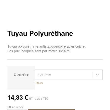
Tuyau Polyuréthane
Tuyau polyuréthane antistatique/spire acier cuivre.
Les prix indiqués sont par mètre linéaire.
Diamètre
Effacer
14,33
€
HT
17,20
€
TTC
50 en stock