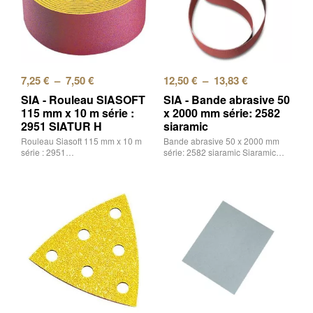
7,25
€
–
7,50
€
12,50
€
–
13,83
€
SIA - Rouleau SIASOFT
SIA - Bande abrasive 50
115 mm x 10 m série :
x 2000 mm série: 2582
2951 SIATUR H
siaramic
Rouleau Siasoft 115 mm x 10 m
Bande abrasive 50 x 2000 mm
série : 2951…
série: 2582 siaramic Siaramic…