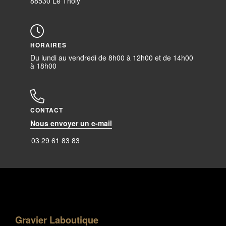
88530 Le Tholy
HORAIRES
Du lundi au vendredi de 8h00 à 12h00 et de 14h00
à 18h00
CONTACT
Nous envoyer un e-mail
03 29 61 83 83
Gravier Laboutique